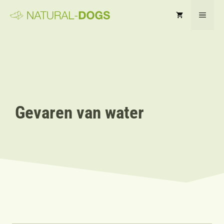
Ga
MEN
naar
de
inhoud
Gevaren van water