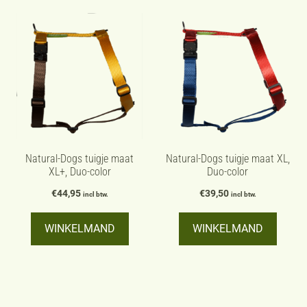
Dit
Dit
product
product
heeft
heeft
meerdere
meerdere
variaties.
variaties.
Deze
Deze
optie
optie
kan
kan
Natural-Dogs tuigje maat
Natural-Dogs tuigje maat XL,
XL+, Duo-color
Duo-color
gekozen
gekozen
worden
€
44,95
worden
€
39,50
incl btw.
incl btw.
op
op
WINKELMAND
WINKELMAND
de
de
productpagina
productpagina