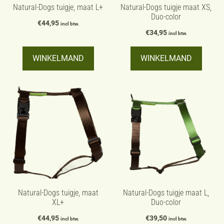
kan
kan
Natural-Dogs tuigje, maat L+
Natural-Dogs tuigje maat XS,
Duo-color
gekozen
gekozen
€
44,95
incl btw.
worden
worden
€
34,95
incl btw.
op
op
WINKELMAND
WINKELMAND
de
de
productpagina
productpagina
Dit
Dit
product
product
heeft
heeft
meerdere
meerdere
variaties.
variaties.
Deze
Deze
optie
optie
kan
kan
Natural-Dogs tuigje, maat
Natural-Dogs tuigje maat L,
XL+
Duo-color
gekozen
gekozen
worden
€
44,95
worden
€
39,50
incl btw.
incl btw.