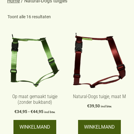
Home
/ Natural-Dogs tuigjes
Gesorteerd
Toont alle 16 resultaten
op
populariteit
Dit
Dit
product
product
heeft
heeft
meerdere
meerdere
variaties.
variaties.
Deze
Deze
optie
optie
kan
kan
Op maat gemaakt tuigje
Natural-Dogs tuigje, maat M
(zonder buikband)
gekozen
gekozen
€
39,50
incl btw.
Prijsklasse:
worden
€
34,95
-
€
44,95
worden
incl btw.
€34,95
op
op
tot
WINKELMAND
WINKELMAND
de
de
€44,95