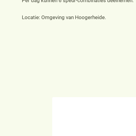
Per dag kunnen 6 speur-combinaties deelnemen.
Locatie: Omgeving van Hoogerheide.