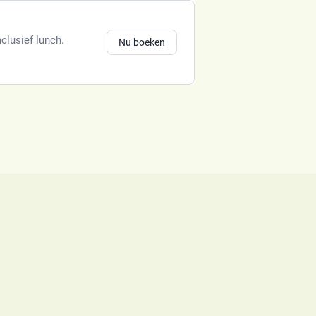
clusief lunch.
Nu boeken