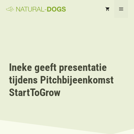
Ga
MEN
naar
de
inhoud
Ineke geeft presentatie
tijdens Pitchbijeenkomst
StartToGrow