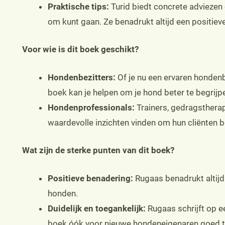
Praktische tips:
Turid biedt concrete adviezen 
om kunt gaan. Ze benadrukt altijd een positiev
Voor wie is dit boek geschikt?
Hondenbezitters:
Of je nu een ervaren hondenbe
boek kan je helpen om je hond beter te begrij
Hondenprofessionals:
Trainers, gedragstherap
waardevolle inzichten vinden om hun cliënten b
Wat zijn de sterke punten van dit boek?
Positieve benadering:
Rugaas benadrukt altijd
honden.
Duidelijk en toegankelijk:
Rugaas schrijft op e
boek óók voor nieuwe hondeneigenaren goed te