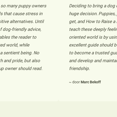
or so many puppy owners
Deciding to bring a dog 
 that cause stress in
huge decision. Puppies, 
ive alternatives. Until
get, and How to Raise a
f dog-friendly advice,
teach these deeply feel
bles the reader to
oriented world is by usi
ed world, while
excellent guide should 
 sentient being. No
to become a trusted gua
 and pride, but also
and develop and maintain
y pup owner should read.
friendship.
~ door
Marc Bekoff