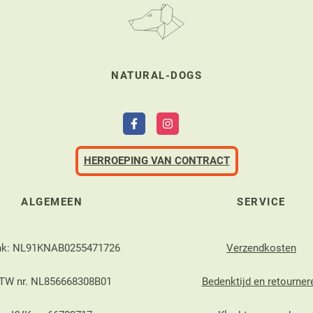
NATURAL-DOGS
HERROEPING VAN CONTRACT
ALGEMEEN
SERVICE
nk: NL91KNAB0255471726
Verzendkosten
TW nr. NL856668308B01
Bedenktijd en retourner