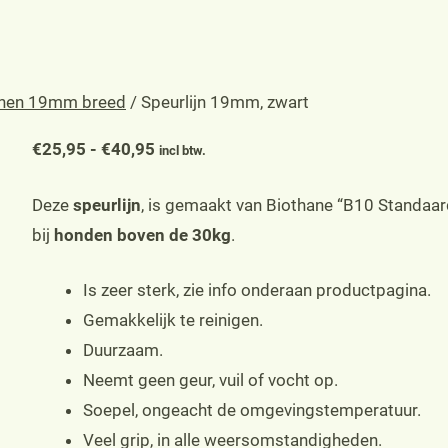
jnen 19mm breed
/ Speurlijn 19mm, zwart
Prijsklasse:
€
25,95
-
€
40,95
incl btw.
€25,95
Deze
speurlijn
, is gemaakt van Biothane “B10 Standaar
tot
bij
honden boven de 30kg
.
€40,95
Is zeer sterk, zie info onderaan productpagina.
Gemakkelijk te reinigen.
Duurzaam.
Neemt geen geur, vuil of vocht op.
Soepel, ongeacht de omgevingstemperatuur.
Veel grip, in alle weersomstandigheden.