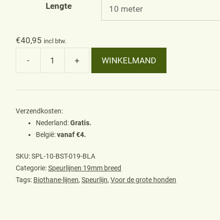
Lengte
€
40,95
incl btw.
-
+
WINKELMAND
Speurlijn
19mm,
zwart
aantal
Verzendkosten:
Nederland:
Gratis.
België:
vanaf €4.
SKU:
SPL-10-BST-019-BLA
Categorie:
Speurlijnen 19mm breed
Tags:
Biothane-lijnen
,
Speurlijn
,
Voor de grote honden