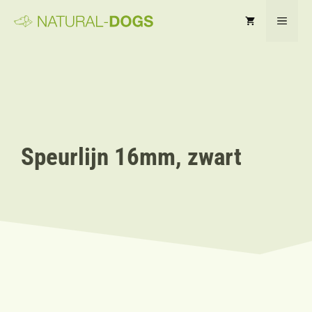
Ga
MEN
naar
de
inhoud
Speurlijn 16mm, zwart