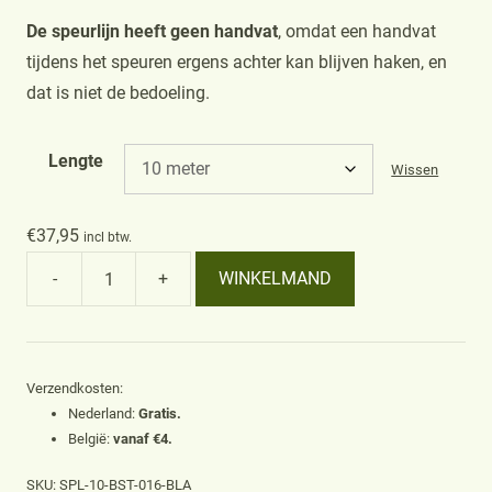
De speurlijn heeft geen handvat
, omdat een handvat
tijdens het speuren ergens achter kan blijven haken, en
dat is niet de bedoeling.
Lengte
Wissen
€
37,95
incl btw.
-
+
WINKELMAND
Speurlijn
16mm,
zwart
aantal
Verzendkosten:
Nederland:
Gratis.
België:
vanaf €4.
SKU:
SPL-10-BST-016-BLA