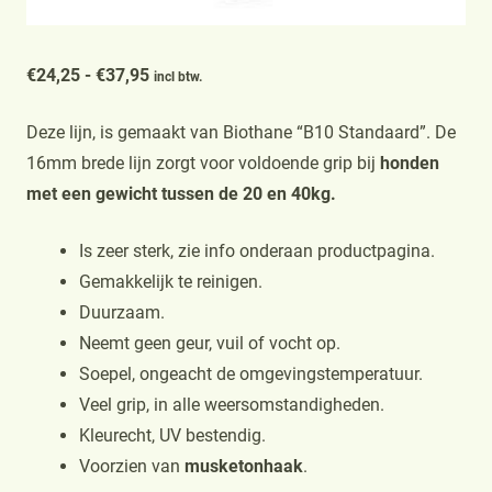
Prijsklasse:
€
24,25
-
€
37,95
incl btw.
€24,25
Deze lijn, is gemaakt van Biothane “B10 Standaard”. De
tot
16mm brede lijn zorgt voor voldoende grip bij
honden
€37,95
met een gewicht tussen de 20 en 40kg.
Is zeer sterk, zie info onderaan productpagina.
Gemakkelijk te reinigen.
Duurzaam.
Neemt geen geur, vuil of vocht op.
Soepel, ongeacht de omgevingstemperatuur.
Veel grip, in alle weersomstandigheden.
Kleurecht, UV bestendig.
Voorzien van
musketonhaak
.