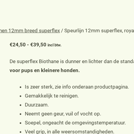
jnen 12mm breed superflex
/ Speurlijn 12mm superflex, roya
Prijsklasse:
€
24,50
-
€
39,50
incl btw.
€24,50
De superflex Biothane is dunner en lichter dan de stan
tot
voor pups en kleinere honden.
€39,50
Is zeer sterk, zie info onderaan productpagina.
Gemakkelijk te reinigen.
Duurzaam.
Neemt geen geur, vuil of vocht op.
Soepel, ongeacht de omgevingstemperatuur.
Veel grip, in alle weersomstandigheden.