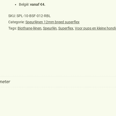
België:
vanaf €4.
aantal
SKU:
SPL-10-BSF-012-RBL
Categorie:
Speurlijnen 12mm breed superflex
Tags:
Biothane-lijnen
,
Speurlijn
,
Superflex
,
Voor pups en kleine hond
 meter