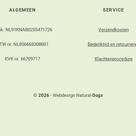
ALGEMEEN
SERVICE
nk: NL91KNAB0255471726
Verzendkosten
TW nr. NL856668308B01
Bedenktijd en retourner
KVK nr. 66709717
Klachtenprocedure
©
2026
- Webdesign Natural-
Dogs