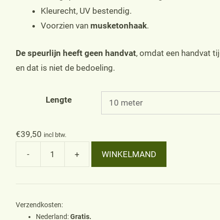
Kleurecht, UV bestendig.
Voorzien van
musketonhaak
.
De speurlijn heeft geen handvat
, omdat een handvat ti
en dat is niet de bedoeling.
Lengte
€
39,50
incl btw.
-
+
WINKELMAND
Speurlijn
12mm
superflex,
royal
Verzendkosten:
Nederland:
Gratis.
blue