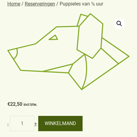
Home
/
Reserveringen
/ Puppieles van ½ uur
€
22,50
incl btw.
Puppieles
WINKELMAND
-
+
van
½