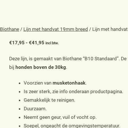
Biothane
/
Lijn met handvat 19mm breed
/ Lijn met handva
Prijsklasse:
€
17,95
-
€
41,95
incl btw.
€17,95
Deze lijn, is gemaakt van Biothane “B10 Standaard”. De
tot
bij
honden boven de 30kg
.
€41,95
Voorzien van
musketonhaak
.
Is zeer sterk, zie info onderaan productpagina.
Gemakkelijk te reinigen.
Duurzaam.
Neemt geen geur, vuil of vocht op.
Soepel, ongeacht de omgevingstemperatuur.