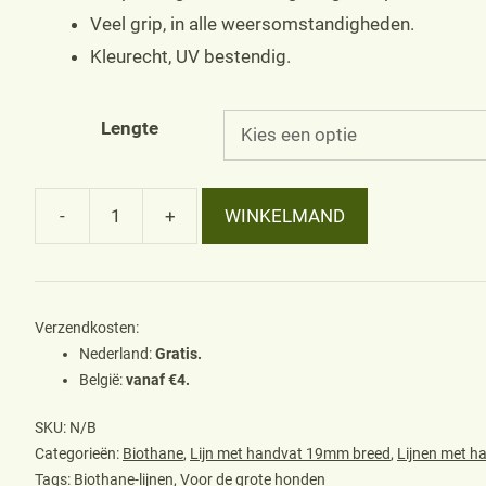
Veel grip, in alle weersomstandigheden.
Kleurecht, UV bestendig.
Lengte
-
+
WINKELMAND
Lijn
met
handvat
19mm
Verzendkosten:
Nederland:
Gratis.
voor
België:
vanaf €4.
grote
honden,
SKU:
N/B
Categorieën:
Biothane
,
Lijn met handvat 19mm breed
,
Lijnen met h
oranje
Tags:
Biothane-lijnen
,
Voor de grote honden