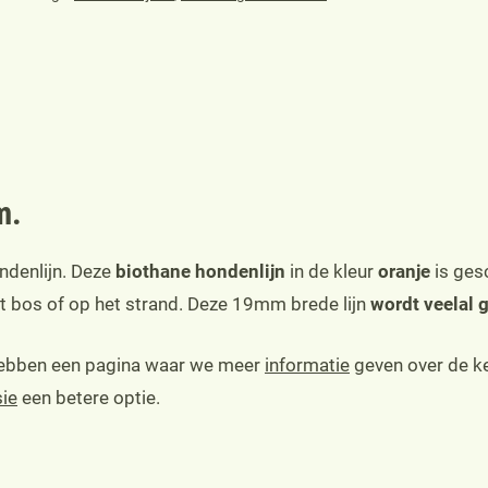
aantal
m.
ondenlijn. Deze
biothane hondenlijn
in de kleur
oranje
is ges
het bos of op het strand. Deze 19mm brede lijn
wordt veelal 
 hebben een pagina waar we meer
informatie
geven over de keu
ie
een betere optie.