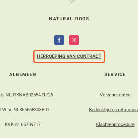
NATURAL-DOGS
HERROEPING VAN CONTRACT
ALGEMEEN
SERVICE
nk: NL91KNAB0255471726
Verzendkosten
TW nr. NL856668308B01
Bedenktijd en retourner
KVK nr. 66709717
Klachtenprocedure