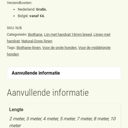
16mm
Verzendkosten:
voor
Nederland:
Gratis.
België:
vanaf €4.
middelgrote
tot
SKU:
N/B
grote
Categorieën:
Biothane
,
Lijn met handvat 16mm breed
,
Lijnen met
handvat
,
Natural-Dogs lijnen
honden,
Tags:
Biothane-lijnen
,
Voor de grote honden
,
Voor de middelgrote
cerise
honden
aantal
Aanvullende informatie
Aanvullende informatie
Lengte
2 meter, 3 meter, 4 meter, 5 meter, 7 meter, 8 meter, 10
meter