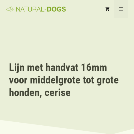
Ga
MEN
naar
de
inhoud
Lijn met handvat 16mm
voor middelgrote tot grote
honden, cerise