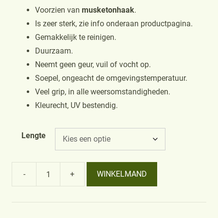
Voorzien van
musketonhaak
.
Is zeer sterk, zie info onderaan productpagina.
Gemakkelijk te reinigen.
Duurzaam.
Neemt geen geur, vuil of vocht op.
Soepel, ongeacht de omgevingstemperatuur.
Veel grip, in alle weersomstandigheden.
Kleurecht, UV bestendig.
Lengte
-
+
WINKELMAND
Lijn
met
handvat