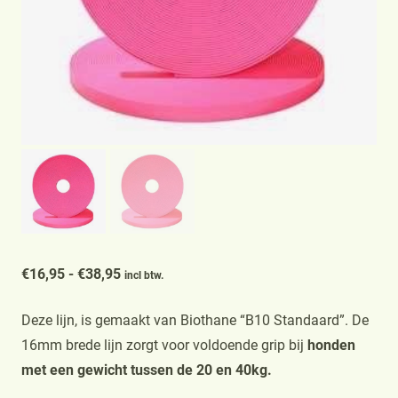
Prijsklasse:
€
16,95
-
€
38,95
incl btw.
€16,95
Deze lijn, is gemaakt van Biothane “B10 Standaard”. De
tot
16mm brede lijn zorgt voor voldoende grip bij
honden
€38,95
met een gewicht tussen de 20 en 40kg.