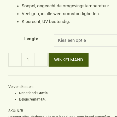
Soepel, ongeacht de omgevingstemperatuur.
Veel grip, in alle weersomstandigheden.
Kleurecht, UV bestendig.
Lengte
-
+
WINKELMAND
Lijn
met
handvat
12mm
Verzendkosten:
Nederland:
Gratis.
voor
België:
vanaf €4.
pup
of
SKU:
N/B
Categorieën:
Biothane
,
Lijn met handvat 12mm breed Superflex
,
Lij