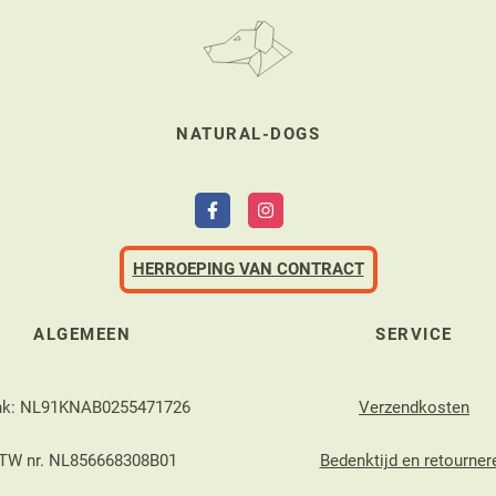
NATURAL-DOGS
HERROEPING VAN CONTRACT
ALGEMEEN
SERVICE
nk: NL91KNAB0255471726
Verzendkosten
TW nr. NL856668308B01
Bedenktijd en retourner