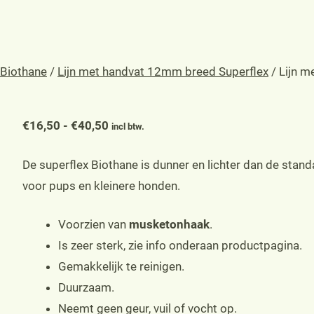
Biothane
/
Lijn met handvat 12mm breed Superflex
/ Lijn m
Prijsklasse:
€
16,50
-
€
40,50
incl btw.
€16,50
De superflex Biothane is dunner en lichter dan de stan
tot
voor pups en kleinere honden.
€40,50
Voorzien van
musketonhaak
.
Is zeer sterk, zie info onderaan productpagina.
Gemakkelijk te reinigen.
Duurzaam.
Neemt geen geur, vuil of vocht op.