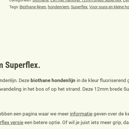
kleine
Tags:
Biothane-lijnen
,
hondenriem
,
Superflex
,
Voor pups en kleine h
hondjes,
fluoriserend
geel
aantal
m Superflex.
ondenlijn. Deze
biothane hondenlijn
in de kleur fluoriserend 
 wandeling in het bos of op het strand. Deze 12mm brede Sup
 hebben een pagina waar we meer
informatie
geven over de keu
lex versie
een betere optie. Of wil je juist iets meer grip, d