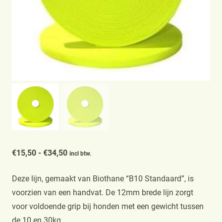
Prijsklasse:
€
15,50
-
€
34,50
incl btw.
€15,50
Deze lijn, gemaakt van Biothane “B10 Standaard”, is
tot
voorzien van een handvat. De 12mm brede lijn zorgt
€34,50
voor voldoende grip bij honden met een gewicht tussen
de 10 en 30kg.