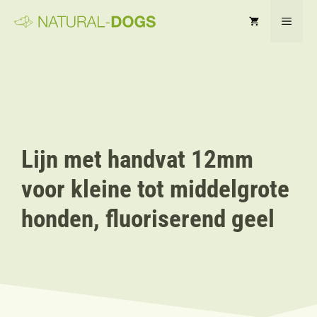
Ga
MEN
naar
de
inhoud
Lijn met handvat 12mm
voor kleine tot middelgrote
honden, fluoriserend geel