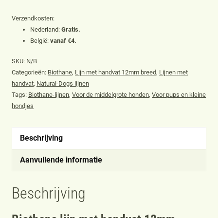
handvat
12mm
Verzendkosten:
voor
Nederland:
Gratis.
België:
vanaf €4.
kleine
tot
SKU:
N/B
middelgrote
Categorieën:
Biothane
,
Lijn met handvat 12mm breed
,
Lijnen met
handvat
,
Natural-Dogs lijnen
honden,
Tags:
Biothane-lijnen
,
Voor de middelgrote honden
,
Voor pups en kleine
fluoriserend
hondjes
geel
aantal
Beschrijving
Aanvullende informatie
Beschrijving